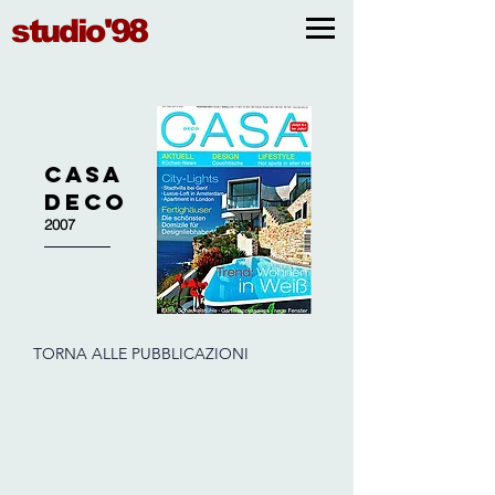
studio'98
CASA
DECO
2007
TORNA ALLE PUBBLICAZIONI
CASA DECO
Arch. Clara Bona
2007